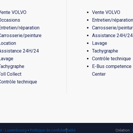
Vente VOLVO
Vente VOLVO
Occasions
Entretien/réparatio
Entretien/réparation
Carrosserie/peintu
Carrosserie/peinture
Assistance 24H/24
Location
Lavage
Assistance 24H/24
Tachygraphe
Lavage
Contrôle technique
Tachygraphe
E-Bus competence
Toll Collect
Center
Contrôle technique
V - Luxembourg
•
Politique de confidentialité
Création :