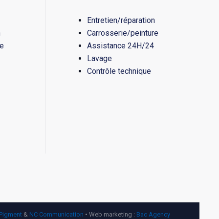
Entretien/réparation
n
Carrosserie/peinture
re
Assistance 24H/24
Lavage
Contrôle technique
Pigment
&
NC Communication
• Web marketing :
Bac Agency