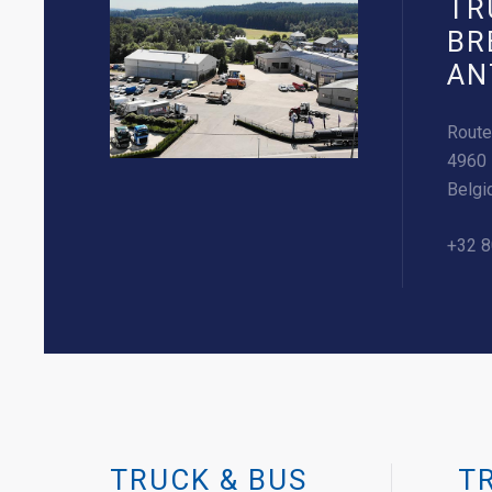
TR
BR
AN
Route
4960
Belgi
+32 8
TRUCK & BUS
T