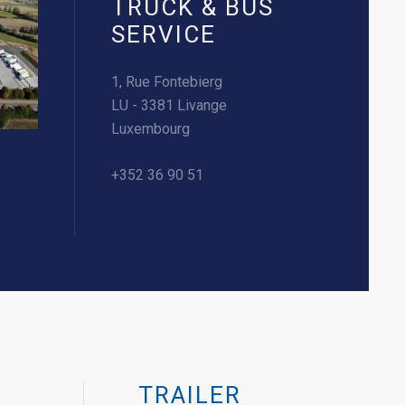
TRUCK & BUS
SERVICE
1, Rue Fontebierg
LU - 3381 Livange
Luxembourg
+352 36 90 51
TRAILER