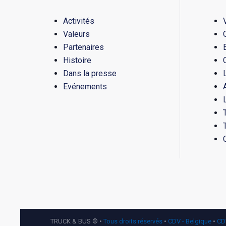
Activités
Valeurs
Partenaires
Histoire
Dans la presse
Evénements
TRUCK & BUS © •
Tous droits réservés
•
CDV - Belgique
•
CD