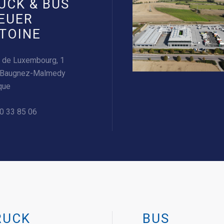
UCK & BUS
EUER
TOINE
 de Luxembourg, 1
 Baugnez-Malmedy
que
0 33 85 06
RUCK
BUS