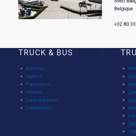
4960 Bau
Belgique
+32 80 33
TRUCK & BUS
TR
Activités
Ven
Valeurs
Occ
Partenaires
Ent
Histoire
Car
Dans la presse
Loc
Evénements
Ass
Lav
Tac
Toll