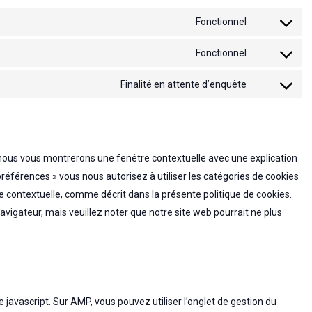
Fonctionnel
Consent
to
Fonctionnel
Consent
service
to
Finalité en attente d’enquête
wordpress
Consent
service
to
wordfence
service
divers
, nous vous montrerons une fenêtre contextuelle avec une explication
 préférences » vous nous autorisez à utiliser les catégories de cookies
e contextuelle, comme décrit dans la présente politique de cookies.
navigateur, mais veuillez noter que notre site web pourrait ne plus
 javascript. Sur AMP, vous pouvez utiliser l’onglet de gestion du