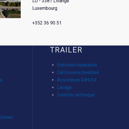
LU - 3381 Livange
Luxembourg
+352 36 90 51
TRAILER
Entretien/réparation
n
Carrosserie/peinture
re
Assistance 24H/24
Lavage
Contrôle technique
Center