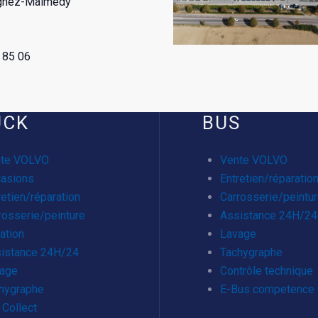
gnez-Malmedy
 85 06
UCK
BUS
te VOLVO
Vente VOLVO
asions
Entretien/réparatio
retien/réparation
Carrosserie/peintu
rosserie/peinture
Assistance 24H/24
ation
Lavage
istance 24H/24
Tachygraphe
age
Contrôle technique
hygraphe
E-Bus competence 
 Collect