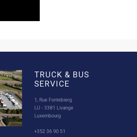
TRUCK & BUS
SERVICE
1, Rue Fontebierg
LU - 3381 Livange
Luxembourg
+352 36 90 51