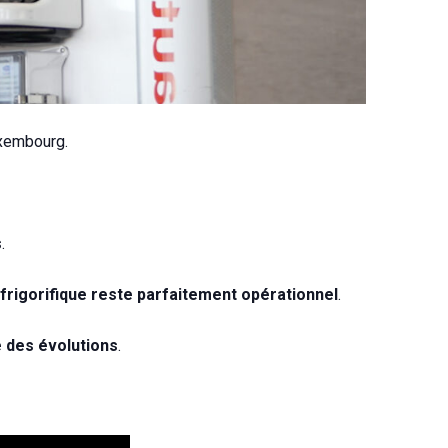
uxembourg.
s
.
frigorifique reste parfaitement opérationnel
.
e des évolutions
.