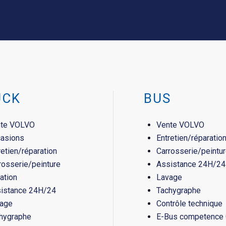
UCK
BUS
te VOLVO
Vente VOLVO
asions
Entretien/réparatio
retien/réparation
Carrosserie/peintu
rosserie/peinture
Assistance 24H/24
ation
Lavage
istance 24H/24
Tachygraphe
age
Contrôle technique
hygraphe
E-Bus competence 